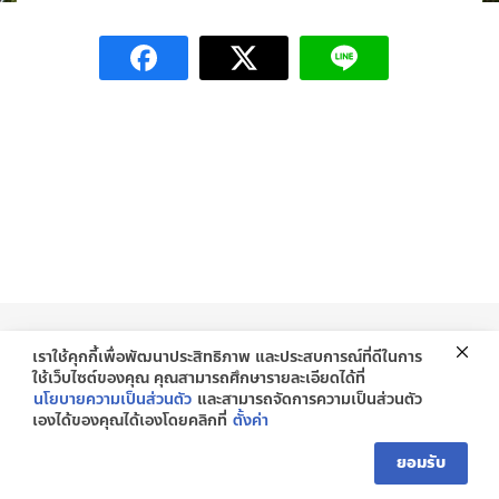
ติดต่อ
เราใช้คุกกี้เพื่อพัฒนาประสิทธิภาพ และประสบการณ์ที่ดีในการ
ใช้เว็บไซต์ของคุณ คุณสามารถศึกษารายละเอียดได้ที่
ศูนย์บริการสนับสนุนนักศึกษาพิการระดับอุดมศึกษา มหาวิทยาลัยราชภัฏสกลนคร เลขที่
นโยบายความเป็นส่วนตัว
และสามารถจัดการความเป็นส่วนตัว
680 ถนนนิตโย ตำบลธาตุเชิงชุม อำเภอเมือง จังหวัดสกลนคร 47000 โทรสาร 0-
4297-0334 E-mail : dss.snru@snru.ac.th
เองได้ของคุณได้เองโดยคลิกที่
ตั้งค่า
ติดต่อเรา
Copyright@ 2015 Sakon Nakhon Rajabhat University
ยอมรับ
Open
chaty